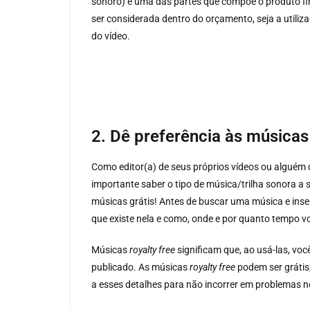
sonoro) é uma das partes que compõe o produto fin
ser considerada dentro do orçamento, seja a utiliza
do vídeo.
2. Dê preferência às música
Como editor(a) de seus próprios vídeos ou alguém 
importante saber o tipo de música/trilha sonora a 
músicas grátis! Antes de buscar uma música e inser
que existe nela e como, onde e por quanto tempo vo
Músicas
royalty free
significam que, ao usá-las, vo
publicado. As músicas
royalty free
podem ser grátis
a esses detalhes para não incorrer em problemas n