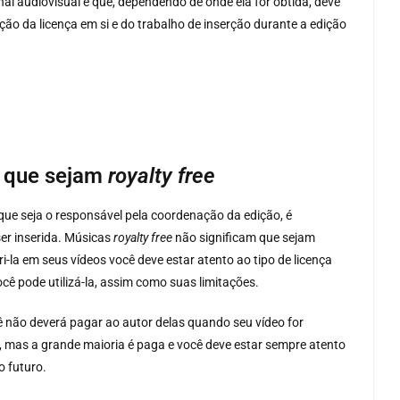
al audiovisual e que, dependendo de onde ela for obtida, deve
ção da licença em si e do trabalho de inserção durante a edição
s que sejam
royalty free
que seja o responsável pela coordenação da edição, é
ser inserida. Músicas
royalty free
não significam que sejam
i-la em seus vídeos você deve estar atento ao tipo de licença
cê pode utilizá-la, assim como suas limitações.
cê não deverá pagar ao autor delas quando seu vídeo for
, mas a grande maioria é paga e você deve estar sempre atento
o futuro.